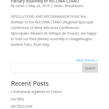
Plenary Assembly of RECOWA-CERAO
by
cerao
|
May 24, 2019
|
News
,
Resolutions
RESOLUTIONS AND RECOMMANDATIONS We,
Bishops or the RECOWA-CERAO (Regional Episcopal
Conference of West AfricaLes Conférences
Episcopales Réunies de l’Afrique de l’Ouest), are happy
to hold our third plenary assembly in Ouagadougou,
Burkina Faso, from May...
Next Entries »
Search
Recent Posts
L’Euthanasie légalisée en France
(no title)
NECROLOGIE