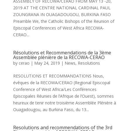
ASSEMBLY OF RECOWA/CERAO FROM MAY 13 -20,
2019 AT THE CENTRE NATIONAL CARDINAL PAUL
ZOUNGRANA IN OUAGADOUGOU, BURKINA FASO
Preamble We, the Catholic Bishops of the Reunion of
Episcopal Conferences of West Africa RECOWA-
CERAO...
Résolutions et Recommendations de la 3ème
Assemblée plénière de la RECOWA-CERAO
by
cerao
|
May 24, 2019
|
News
,
Resolutions
RESOLUTIONS ET RECOMMANDATIONS Nous,
évêques de la RECOWA/CERAO (Regional Episcopal
Conference of West Africa/Les Conférences
Episcopales Réunies de l’Afrique de l’Ouest), sommes
heureux de tenir notre troisième Assemblée Plénière à
Ouagadougou, au Burkina Faso, du 13...
Resolutions and recommendations of the 3rd