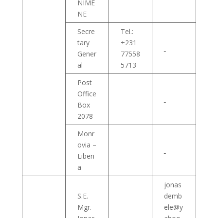
NIME
NE
Secre
Tel.:
tary
+231
Gener
77558
al
5713
Post
Office
Box
2078
Monr
ovia –
Liberi
a
jonas
S.E.
demb
Mgr.
ele@y