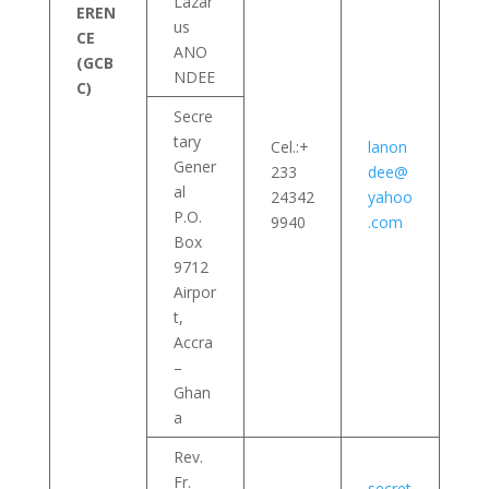
Lazar
EREN
us
CE
ANO
(GCB
NDEE
C)
Secre
tary
Cel.:+
lanon
Gener
233
dee@
al
24342
yahoo
P.O.
9940
.com
Box
9712
Airpor
t,
Accra
–
Ghan
a
Rev.
Fr.
secret