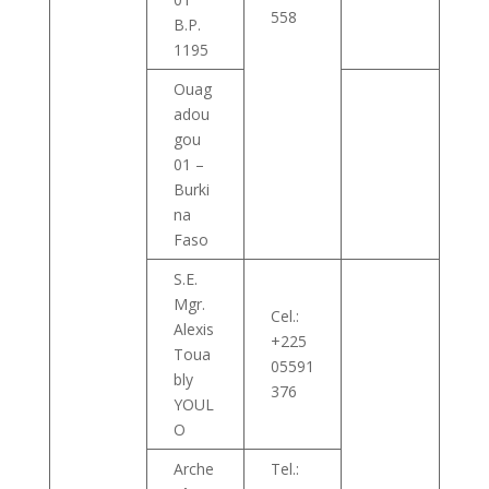
558
B.P.
1195
Ouag
adou
gou
01 –
Burki
na
Faso
S.E.
Mgr.
Cel.:
Alexis
+225
Toua
05591
bly
376
YOUL
O
Arche
Tel.: