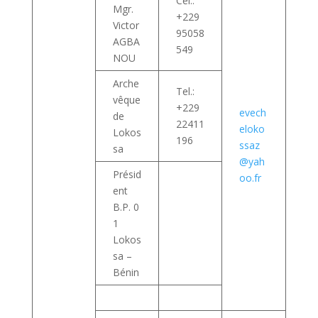
Cel.:
Mgr.
+229
Victor
95058
AGBA
549
NOU
Arche
Tel.:
vêque
+229
evech
de
22411
eloko
Lokos
196
ssaz
sa
@yah
Présid
oo.fr
ent
B.P. 0
1
Lokos
sa –
Bénin