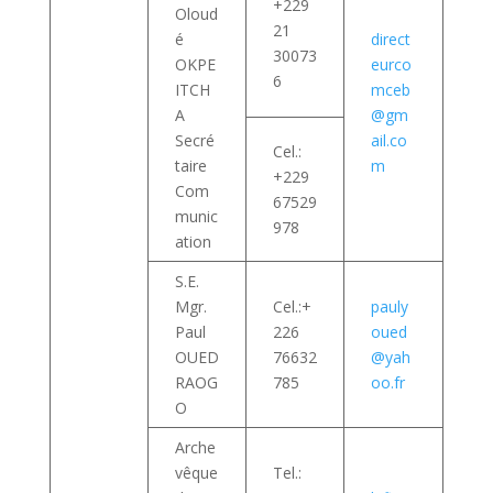
+229
Oloud
21
é
direct
30073
OKPE
eurco
6
ITCH
mceb
A
@gm
Secré
ail.co
Cel.:
taire
m
+229
Com
67529
munic
978
ation
S.E.
Mgr.
Cel.:+
pauly
Paul
226
oued
OUED
76632
@yah
RAOG
785
oo.fr
O
Arche
vêque
Tel.: