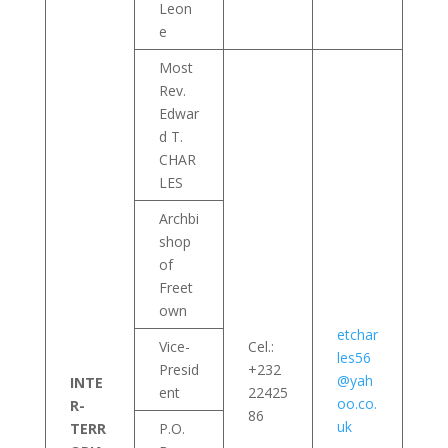
Leon
e
Most
Rev.
Edwar
d T.
CHAR
LES
Archbi
shop
of
Freet
own
etchar
Vice-
Cel.:
les56
Presid
+232
@yah
INTE
ent
22425
oo.co.
R-
86
uk
TERR
P.O.