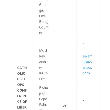
Gbarn
ga,
City,
Bong
Count
ry
Most
Rev.
ajkarn
Andre
ley@y
w
ahoo.
CATH
KARN
com
OLIC
LEY
BISH
OPS
Bisho
CONF
p of
EREN
Cape
CE OF
Palm
Tel.:
LIBER