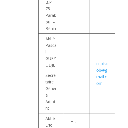
B.P.
75
Parak
ou –
Bénin
Abbé
Pasca
l
GUEZ
cepisc
ODJE
ob@g
Secré
mail.c
taire
om
Génér
al
Adjoi
nt
Abbé
Tel.:
Eric