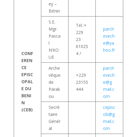
ey –
Bénin
S.E.
Tel.:+
Mgr.
parch
229
Pasca
evech
23
l
e@ya
61025
N’KO
hoo.fr
CONF
4 /
UE
EREN
CE
Arche
parch
EPISC
vêque
+229
evech
OPAL
de
23155
e@g
E DU
Parak
444
mail.c
BENI
ou
om
N
Secré
cepisc
(CEB)
taire
ob@g
Génér
mail.c
al
om