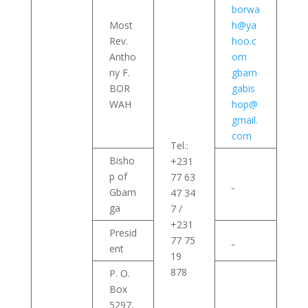
borwa
Most
h@ya
Rev.
hoo.c
Antho
om
ny F.
gbarn
BOR
gabis
WAH
hop@
gmail.
com
Tel.:
Bisho
+231
p of
77 63
Gbarn
47 34
ga
7 /
+231
Presid
77 75
ent
19
878
P. O.
Box
5297,