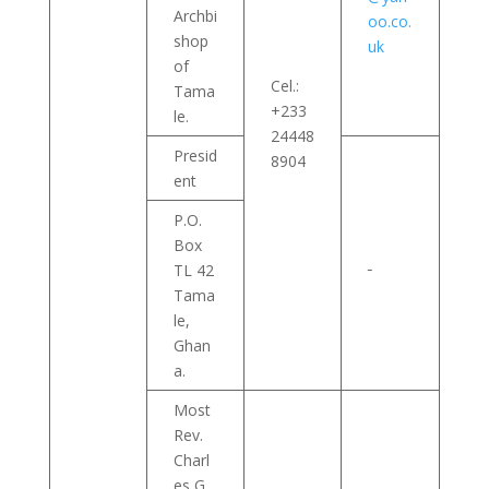
Archbi
oo.co.
shop
uk
of
Cel.:
Tama
+233
le.
24448
Presid
8904
ent
P.O.
Box
TL 42
Tama
le,
Ghan
a.
Most
Rev.
Charl
es G.