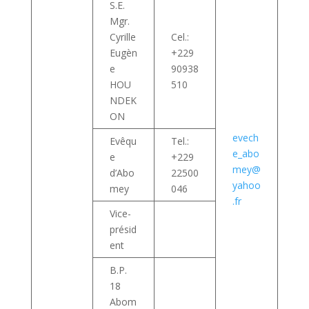
S.E.
Mgr.
Cyrille
Cel.:
Eugèn
+229
e
90938
HOU
510
NDEK
ON
evech
Evêqu
Tel.:
e_abo
e
+229
mey@
d’Abo
22500
yahoo
mey
046
.fr
Vice-
présid
ent
B.P.
18
Abom