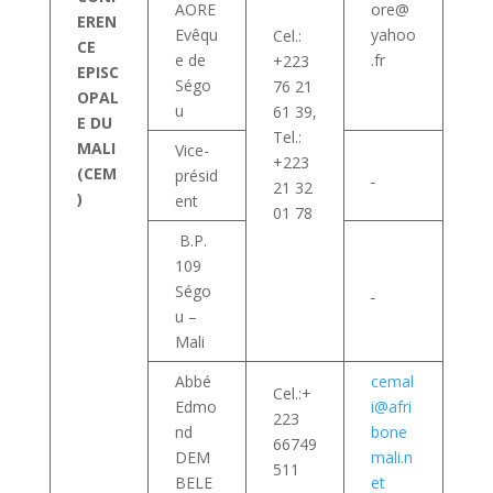
AORE
ore@
EREN
Evêqu
yahoo
Cel.:
CE
e de
.fr
+223
EPISC
Ségo
76 21
OPAL
u
61 39,
E DU
Tel.:
MALI
Vice-
+223
(CEM
présid
21 32
)
ent
01 78
B.P.
109
Ségo
u –
Mali
Abbé
cemal
Cel.:+
Edmo
i@afri
223
nd
bone
66749
DEM
mali.n
511
BELE
et