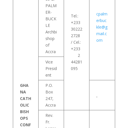
PALM
ER-
cpalm
Tel.:
BUCK
erbuc
+233
LE
kle@g
30222
Archbi
mail.c
2728
shop
om
/ Cel.:
of
+233
Accra
2
Vice
44281
Presid
095
ent
GHA
P.O.
NA
Box
CATH
247,
OLIC
Accra
BISH
Rev.
OPS
Fr.
CONF