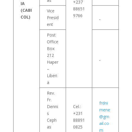
as
+237
IA
88651
(CABI
Vice
9766
COL)
Presid
ent
Post
Office
Box
212
Haper
–
Liberi
a
Rev.
Fr.
frdni
Denni
Cel.:
mene
s
+231
@gm
Ceph
88891
ail.co
as
0825
m