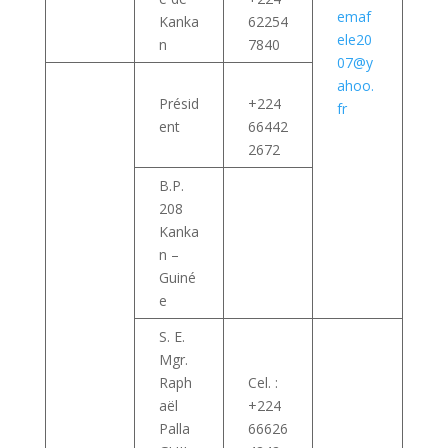
emaf
Kanka
62254
ele20
n
7840
07@y
ahoo.
Présid
+224
fr
ent
66442
2672
B.P.
208
Kanka
n –
Guiné
e
S. E.
Mgr.
Raph
Cel. :
aёl
+224
Palla
66626