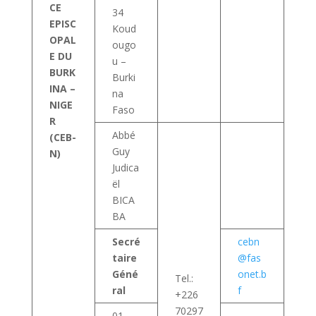
CE
34
EPISC
Koud
OPAL
ougo
E DU
u –
BURK
Burki
INA –
na
NIGE
Faso
R
Abbé
(CEB-
Guy
N)
Judica
ël
BICA
BA
Secré
cebn
taire
@fas
Géné
onet.b
Tel.:
ral
f
+226
70297
01