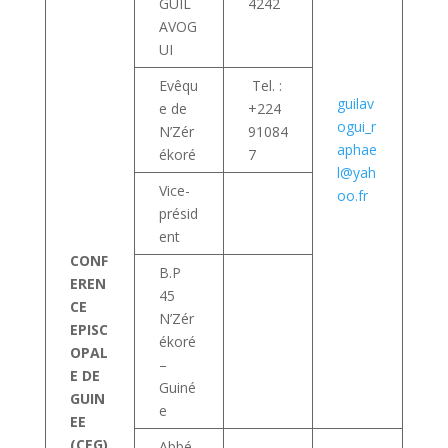
GUIL
4242
AVOG
UI
Evêqu
Tel. :
guilav
e de
+224
ogui_r
N’Zér
91084
aphae
ékoré
7
l@yah
Vice-
oo.fr
présid
ent
CONF
B.P
EREN
45
CE
N’Zér
EPISC
ékoré
OPAL
–
E DE
Guiné
GUIN
e
EE
(CEG)
Abbé