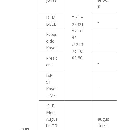
Jonas
ahoo.
fr
DEM
Tel.: +
BELE
22321
52 18
Evêqu
99
e de
/+223
Kayes
76 18
02 30
Présid
ent
B.P.
91
Kayes
– Mali
S. E.
Mgr.
Augus
augus
tin TR
tintra
CONF