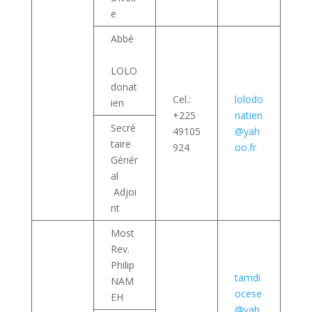
e
Abbé
LOLO
donat
Cel.:
lolodo
ien
+225
natien
Secré
49105
@yah
taire
924
oo.fr
Génér
al
Adjoi
nt
Most
Rev.
Philip
tamdi
NAM
ocese
EH
@yah