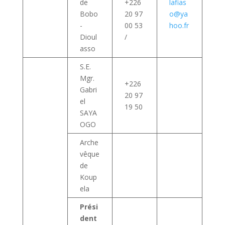
de
+226
lafias
Bobo
20 97
o@ya
-
00 53
hoo.fr
Dioul
/
asso
S.E.
Mgr.
+226
Gabri
20 97
el
19 50
SAYA
OGO
Arche
vêque
de
Koup
ela
Prési
dent