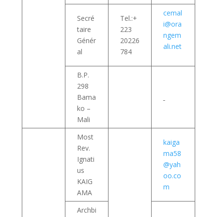
cemal
Secré
Tel.:+
i@ora
taire
223
ngem
Génér
20226
ali.net
al
784
B.P.
298
Bama
ko –
Mali
Most
kaiga
Rev.
ma58
Ignati
@yah
us
oo.co
KAIG
m
AMA
Archbi