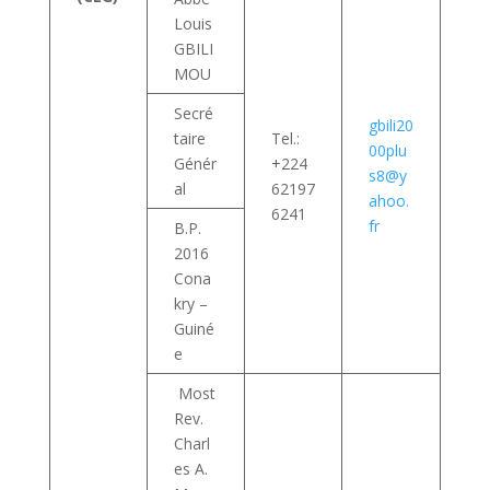
Louis
GBILI
MOU
Secré
gbili20
taire
Tel.:
00plu
Génér
+224
s8@y
al
62197
ahoo.
6241
fr
B.P.
2016
Cona
kry –
Guiné
e
Most
Rev.
Charl
es A.