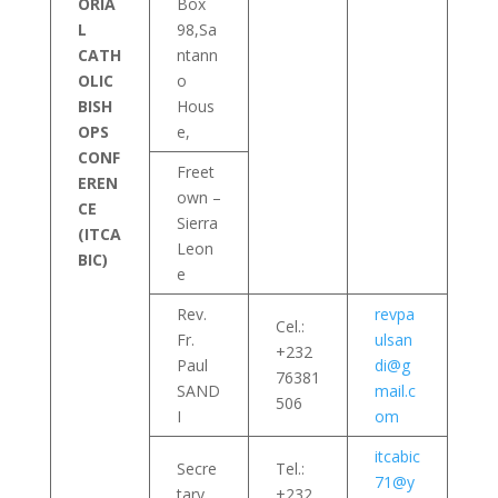
ORIA
Box
L
98,Sa
CATH
ntann
OLIC
o
BISH
Hous
OPS
e,
CONF
Freet
EREN
own –
CE
Sierra
(ITCA
Leon
BIC)
e
Rev.
revpa
Cel.:
Fr.
ulsan
+232
Paul
di@g
76381
SAND
mail.c
506
I
om
itcabic
Secre
Tel.:
71@y
tary
+232