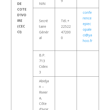
9
DE
NIN
COTE
confe
D’IVO
rence
IRE
Secré
Tél.:+
epiec
(CEC
taire
22522
opale
CI)
Génér
47200
ci@ya
al
0
hoo.fr
B.P.
713
Cidex
3
Abidja
n –
Rivier
a,
Côte
d’Ivoir