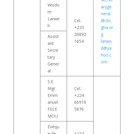
Wisdo
aryge
m
neral
Larwe
Cel.:
@cbc
h
+233
gha.or
20892
g
Assist
1654
larwis
ant
d@ya
Secre
hoo.c
tary
om
Gener
al
S.E.
Mgr.
Cel.:
Emm
+224
anuel
66918
FELE
5876
MOU
Evêqu
e de
+224