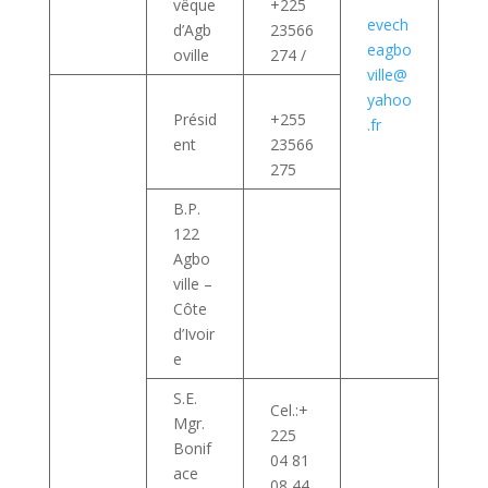
vêque
+225
evech
d’Agb
23566
eagbo
oville
274 /
ville@
yahoo
Présid
+255
.fr
ent
23566
275
B.P.
122
Agbo
ville –
Côte
d’Ivoir
e
S.E.
Cel.:+
Mgr.
225
Bonif
04 81
ace
08 44