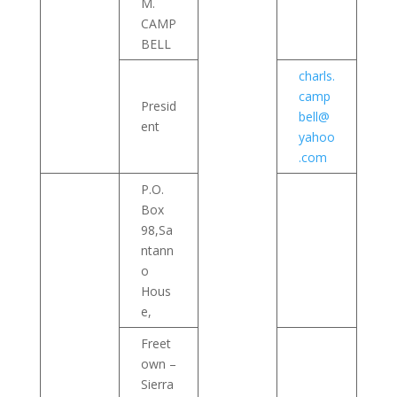
M.
CAMP
BELL
charls.
camp
Presid
bell@
ent
yahoo
.com
P.O.
Box
98,Sa
ntann
o
Hous
e,
Freet
own –
Sierra