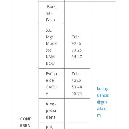
Burki
na-
Faso
S.E.
Mgr.
Cel.:
Mode
+226
ste
70 26
KAM
54 47
BOU
Evêqu
Tel.:
e de
+226
GAOU
50 44
kudug
A
00 70
uensis
@gm
Vice-
ail.co
prési
m
dent
CONF
EREN
B.P.