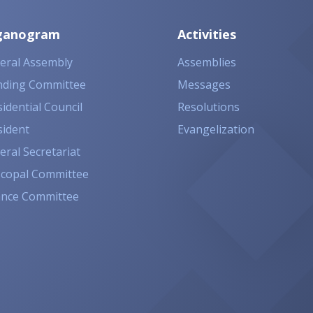
ganogram
Activities
eral Assembly
Assemblies
nding Committee
Messages
idential Council
Resolutions
sident
Evangelization
eral Secretariat
scopal Committee
ance Committee