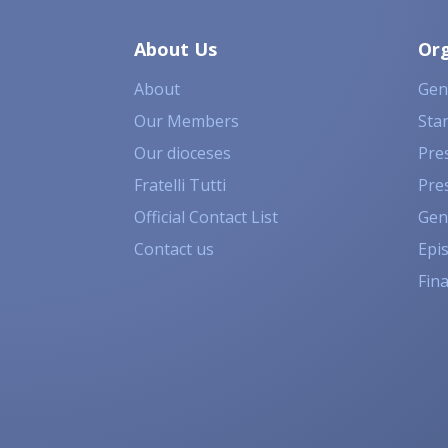
About Us
Or
About
Gen
Our Members
Sta
Our dioceses
Pres
Fratelli Tutti
Pre
Official Contact List
Gen
Contact us
Epi
Fin